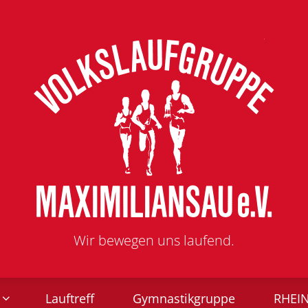
Wir bewegen uns laufend.
Lauftreff
Gymnastikgruppe
RHEI