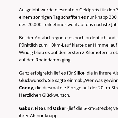
Ausgelobt wurde diesmal ein Geldpreis für den 3
einem sonnigen Tag schafften es nur knapp 300 T
des 20.000 Teilnehmer wohl auf das nächste Jah
Bei der Anfahrt regnete es noch ordentlich und 
Pünktlich zum 10km-Lauf klarte der Himmel auf u
Windig blieb es auf den ersten 2 Kilometern tr
auf den Rheindamm ging.
Ganz erfolgreich lief es für
Silke
, die in Ihrere A
Glückwunsch. Sie sagte einmal: „Wer was gewinn
Conny
, die diesmal die Einzige auf der 20km-Str
Herzlichen Glückwunsch.
Gabor
,
Fite
und
Oskar
(lief die 5-km-Strecke) v
ihrer AK nur knapp.