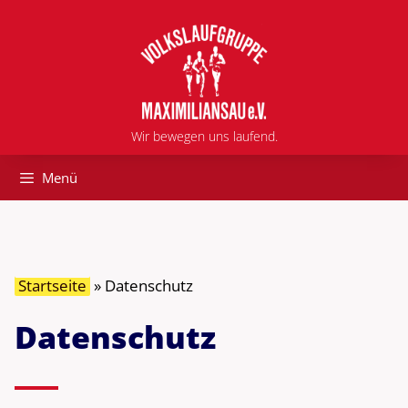
Zum
Inhalt
springen
Wir bewegen uns laufend.
Menü
Startseite
»
Datenschutz
Datenschutz