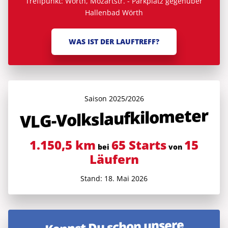
Treffpunkt: Wörth, Mozartstr. - Parkplatz gegenüber
Hallenbad Wörth
WAS IST DER LAUFTREFF?
Saison 2025/2026
VLG-Volkslauf­kilometer
1.150,5 km
65 Starts
15
bei
von
Läufern
Stand: 18. Mai 2026
Kennst Du schon unsere