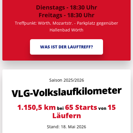
Dienstags - 18:30 Uhr
Freitags - 18:30 Uhr
Treffpunkt: Wörth, Mozartstr. - Parkplatz gegenüber
Hallenbad Wörth
WAS IST DER LAUFTREFF?
Saison 2025/2026
VLG-Volkslauf­kilometer
1.150,5 km
65 Starts
15
bei
von
Läufern
Stand: 18. Mai 2026