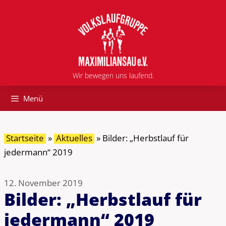
Zum
Inhalt
springen
Wir bewegen uns laufend.
Menü
Startseite
»
Aktuelles
»
Bilder: „Herbstlauf für
jedermann“ 2019
12. November 2019
Bilder: „Herbstlauf für
jedermann“ 2019