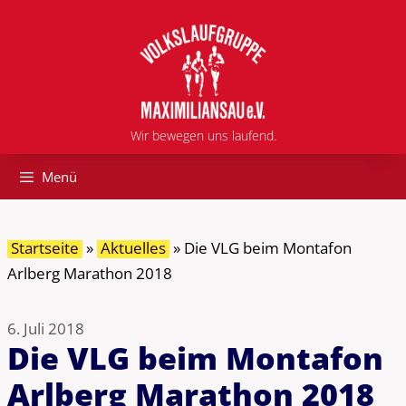
Zum
Inhalt
springen
Wir bewegen uns laufend.
Menü
Startseite
»
Aktuelles
»
Die VLG beim Montafon
Arlberg Marathon 2018
6. Juli 2018
Die VLG beim Montafon
Arlberg Marathon 2018