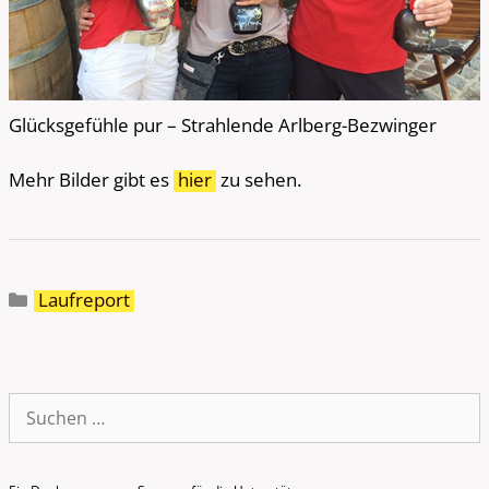
Glücksgefühle pur – Strahlende Arlberg-Bezwinger
Mehr Bilder gibt es
hier
zu sehen.
Kategorien
Laufreport
Suche
nach: