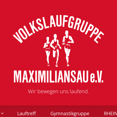
Wir bewegen uns laufend.
Lauftreff
Gymnastikgruppe
RHEI