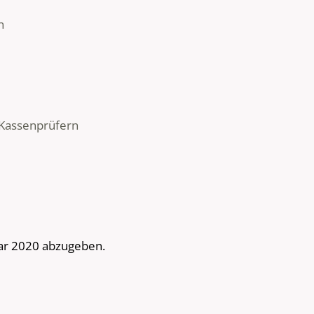
n
 Kassenprüfern
uar 2020 abzugeben.