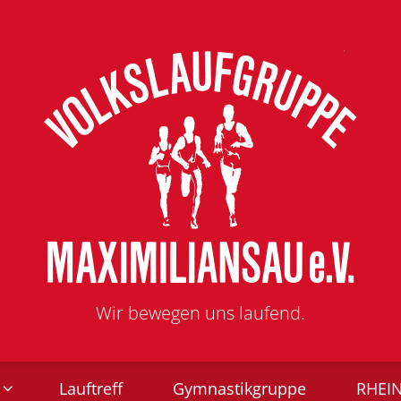
Wir bewegen uns laufend.
Lauftreff
Gymnastikgruppe
RHEI