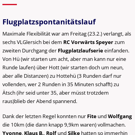
Flugplatz­spontanitäts­lauf
Maximale Flexibilität war am Freitag (23.2.) verlangt, als
sechs VLGlersich bei dem
RC Vorwärts Speyer
zum
zweiten Durchgang der
Flugplatzlaufserie
einfanden.
Von Hü (wir starten um acht, aber man kann nur eine
Runde laufen) über Hott (wir starten doch um neun,
aber alle Distanzen) zu Hottehü (3 Runden darf nur
vollenden, wer 2 Runden in 35 Minuten schafft) zu
Ätsch (ihr seid unter 35, aber müsst trotzdem
raus)blieb der Abend spannend.
Dank der letzten Regel konnten nur
Fite
und
Wolfgang
die 10km (die dann knapp 9,9km waren) vollmachen.
Yvonne
,
Klaus B.
,
Rolf
und
Silke
hatten so immerhin