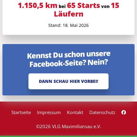
1.150,5 km
65 Starts
15
bei
von
Läufern
Stand: 18. Mai 2026
Kennst Du schon unsere
Facebook-Seite? Nein?
DANN SCHAU HIER VORBEI!
Startseite
Impressum
Kontakt
Datenschutz
©2026 VLG Maximiliansau e.V.