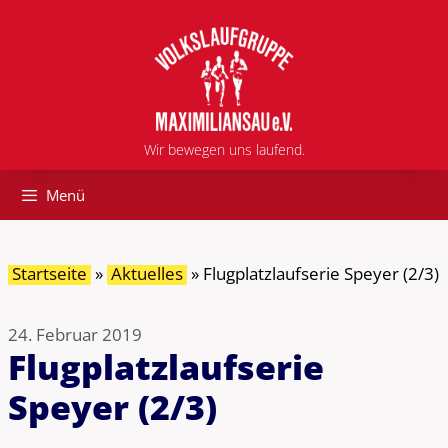
Zum
Inhalt
springen
Wir bewegen uns laufend.
Menü
Startseite
»
Aktuelles
»
Flugplatz­laufserie Speyer (2/3)
24. Februar 2019
Flugplatz­laufserie
Speyer (2/3)