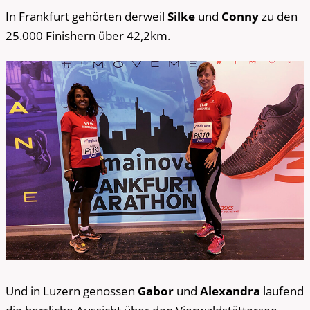
In Frankfurt gehörten derweil
Silke
und
Conny
zu den
25.000 Finishern über 42,2km.
Und in Luzern genossen
Gabor
und
Alexandra
laufend