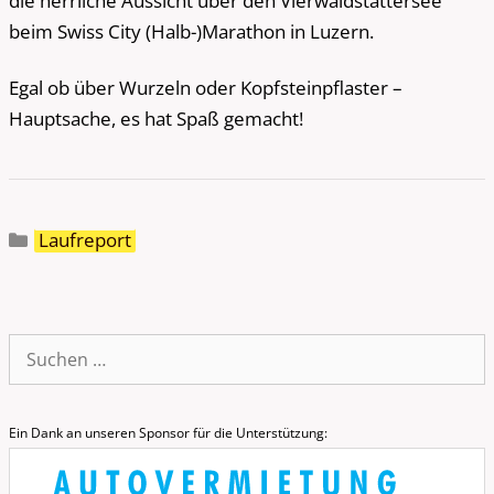
die herrliche Aussicht über den Vierwaldstättersee
beim Swiss City (Halb-)Marathon in Luzern.
Egal ob über Wurzeln oder Kopfsteinpflaster –
Hauptsache, es hat Spaß gemacht!
Kategorien
Laufreport
Suche
nach:
Ein Dank an unseren Sponsor für die Unterstützung: