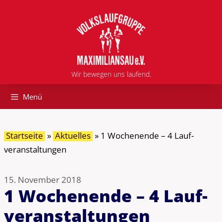
Zum
Inhalt
springen
Wir bewegen uns laufend.
Menü
Startseite
»
Aktuelles
»
1 Wochen­ende – 4 Lauf­
veranstal­tungen
15. November 2018
1 Wochen­ende – 4 Lauf­
veranstal­tungen