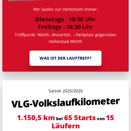
Wir laufen zur Herbstzeit immer:
Dienstags - 18:30 Uhr
Freitags - 18:30 Uhr
Treffpunkt: Wörth, Mozartstr. - Parkplatz gegenüber
Hallenbad Wörth
WAS IST DER LAUFTREFF?
Saison 2025/2026
VLG-Volkslauf­kilometer
1.150,5 km
65 Starts
15
bei
von
Läufern