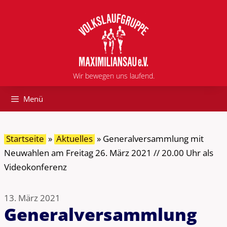
Zum
Inhalt
springen
Wir bewegen uns laufend.
Menü
Startseite
»
Aktuelles
»
Generalversammlung mit
Neuwahlen am Freitag 26. März 2021 // 20.00 Uhr als
Videokonferenz
13. März 2021
Generalversammlung