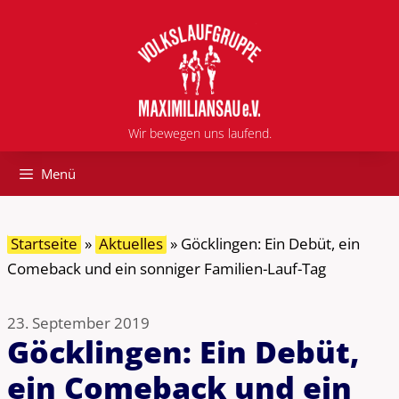
Zum
Inhalt
springen
Wir bewegen uns laufend.
Menü
Startseite
»
Aktuelles
»
Göcklingen: Ein Debüt, ein
Comeback und ein sonniger Familien-Lauf-Tag
23. September 2019
Göcklingen: Ein Debüt,
ein Comeback und ein