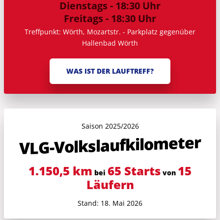
Dienstags - 18:30 Uhr
Freitags - 18:30 Uhr
Treffpunkt: Wörth, Mozartstr. - Parkplatz gegenüber
Hallenbad Wörth
WAS IST DER LAUFTREFF?
Saison 2025/2026
VLG-Volkslauf­kilometer
1.150,5 km
65 Starts
15
bei
von
Läufern
Stand: 18. Mai 2026