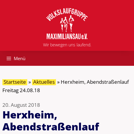
Zum
Inhalt
springen
Wir bewegen uns laufend.
Menü
Startseite
»
Aktuelles
»
Herxheim, Abendstraßenlauf
Freitag 24.08.18
20. August 2018
Herxheim,
Abendstraßenlauf