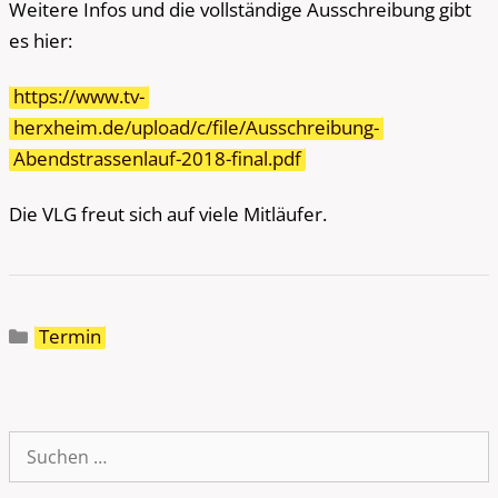
Weitere Infos und die vollständige Ausschreibung gibt
es hier:
https://www.tv-
herxheim.de/upload/c/file/Ausschreibung-
Abendstrassenlauf-2018-final.pdf
Die VLG freut sich auf viele Mitläufer.
Kategorien
Termin
Suche
nach: