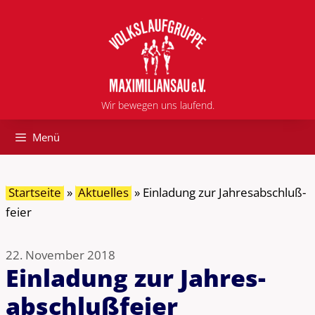
Zum
Inhalt
springen
Wir bewegen uns laufend.
Menü
Startseite
»
Aktuelles
»
Einladung zur Jahres­abschluß­
feier
22. November 2018
Einladung zur Jahres­
abschluß­feier