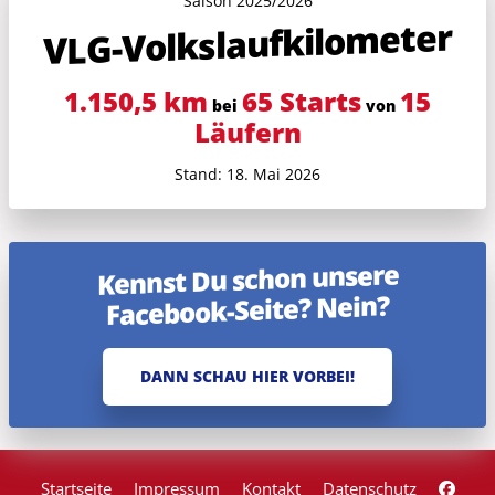
Saison 2025/2026
VLG-Volkslauf­kilometer
1.150,5 km
65 Starts
15
bei
von
Läufern
Stand: 18. Mai 2026
Kennst Du schon unsere
Facebook-Seite? Nein?
DANN SCHAU HIER VORBEI!
Startseite
Impressum
Kontakt
Datenschutz