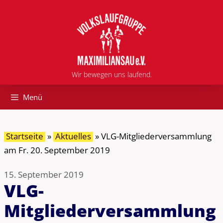
Zum
Inhalt
springen
Wir bewegen uns laufend.
Menü
Startseite
»
Aktuelles
»
VLG-Mitgliederversammlung
am Fr. 20. September 2019
15. September 2019
VLG-
Mitgliederversammlung