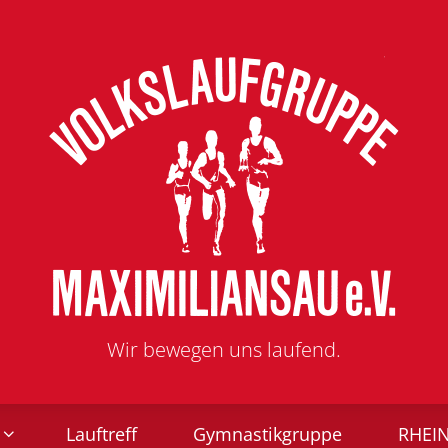
Wir bewegen uns laufend.
Lauftreff
Gymnastikgruppe
RHEI