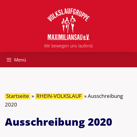
Zum
Inhalt
springen
Wir bewegen uns laufend.
Menü
Startseite
»
RHEIN-VOLKSLAUF
»
Ausschreibung
2020
Ausschreibung 2020