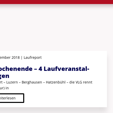
ember 2018 | Laufreport
chen­ende – 4 Lauf­veranstal­
gen
rt – Luzern – Berghausen – Hatzenbühl – die VLG rennt
ur) in
iterlesen