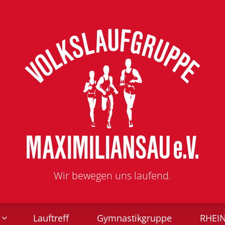
Wir bewegen uns laufend.
Lauftreff
Gymnastikgruppe
RHEI