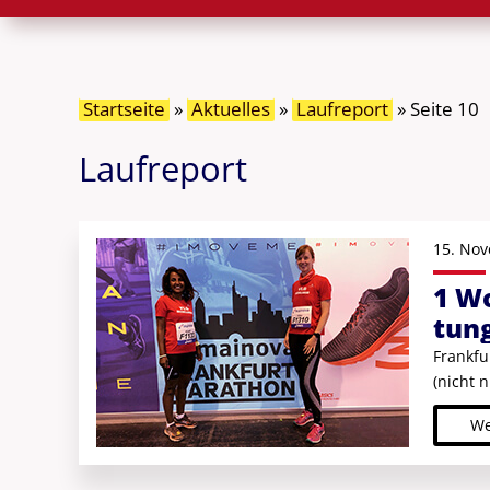
Startseite
»
Aktuelles
»
Laufreport
»
Seite 10
Laufreport
15. Nov
1 Wo
tun
Frankfu
(nicht n
We