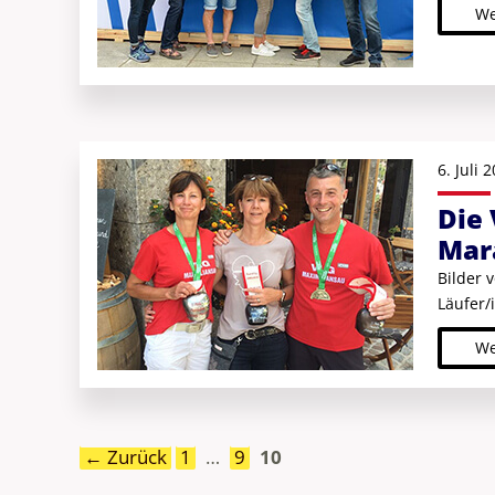
We
6. Juli 
Die
Mar
Bilder 
Läufer/
Alpen“
We
Seite
Seite
Seite
←
Zurück
1
…
9
10