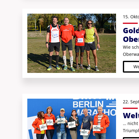
15. Okt
Gol
Obe
Wie sch
Oberwal
We
22. Sep
Wel
… nicht
Triumph