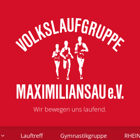
Wir bewegen uns laufend.
Lauftreff
Gymnastikgruppe
RHEI