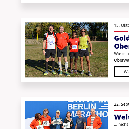
15. Okt
Gol
Obe
Wie sch
Oberwal
We
22. Sep
Wel
… nicht