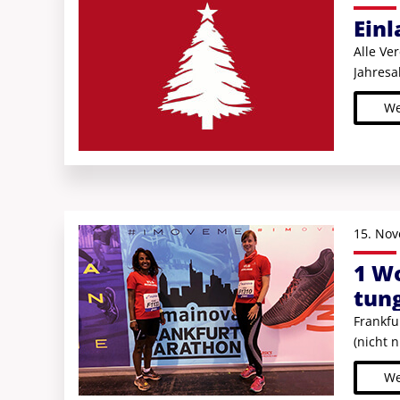
Einl
Alle Ve
Jahresa
We
15. Nov
1 Wo
tun
Frankfu
(nicht n
We