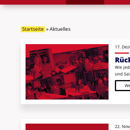
Startseite
»
Aktuelles
17. Dez
Rück
Wie jed
und Sai
We
22. No