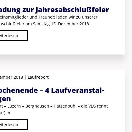
adung zur Jahres­abschluß­feier
reinsmitglieder und Freunde laden wir zu unserer
bschlußfeier am Samstag 15. Dezember 2018
iterlesen
ember 2018 | Laufreport
chen­ende – 4 Lauf­veranstal­
gen
rt – Luzern – Berghausen – Hatzenbühl – die VLG rennt
ur) in
iterlesen