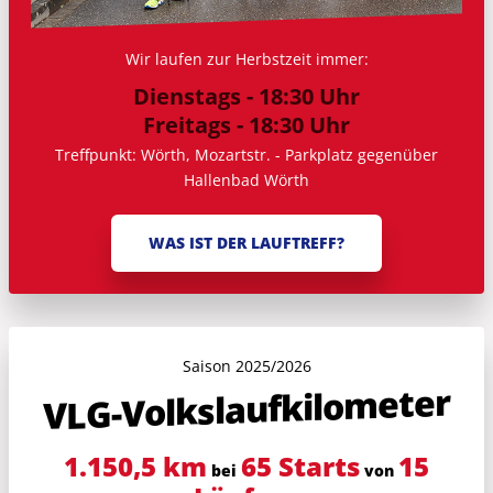
Wir laufen zur Herbstzeit immer:
Dienstags - 18:30 Uhr
Freitags - 18:30 Uhr
Treffpunkt: Wörth, Mozartstr. - Parkplatz gegenüber
Hallenbad Wörth
WAS IST DER LAUFTREFF?
Saison 2025/2026
VLG-Volkslauf­kilometer
1.150,5 km
65 Starts
15
bei
von