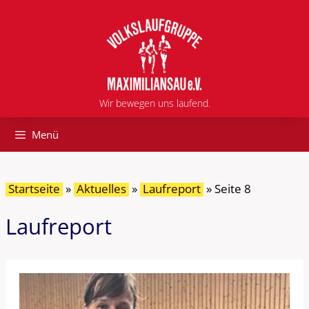
Zum
Inhalt
springen
Wir bewegen uns laufend.
Menü
Startseite
»
Aktuelles
»
Laufreport
»
Seite 8
Laufreport