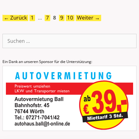
Seite
Seite
Seite
Seite
Seite
←
Zurück
1
…
7
8
9
10
Weiter
→
Suche
nach:
Ein Dank an unseren Sponsor für die Unterstützung: